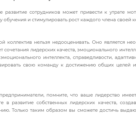
е развитие сотрудников может привести к утрате мот
у обучения и стимулировать рост каждого члена своей 
вой коллектив нельзя недооценивать. Оно является н
т сочетания лидерских качеств, эмоционального интелл
моционального интеллекта, справедливости, адаптивно
ивировать свою команду к достижению общих целей и
предприниматели, помните, что ваше лидерство имее
те в развитие собственных лидерских качеств, созд
нию. Только таким образом вы сможете достичь выдающ