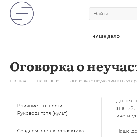
НАШЕ ДЕЛО
Оговорка о неучас
—
—
Главная
Наше дело
Оговорка о неучастии в госуда
До тех 
Влияние Личности
знаний,
Руководителя (культ)
институ
Создаём костяк коллектива
Наше де