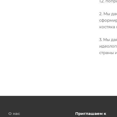
1.2. поп
2. Мы д
сформир
костяка 
3. Мы да
идеолог
страны и
О нас
Приглашаем к